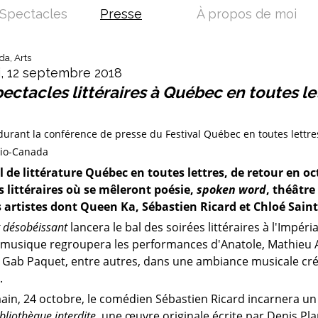
Spectacles
Presse
À propos de moi
a, Arts
, 12 septembre 2018
ectacles littéraires à Québec en toutes le
durant la conférence de presse du Festival Québec en toutes lettre
dio-Canada
al de littérature Québec en toutes lettres, de retour en o
s littéraires où se mêleront poésie,
spoken word
, théâtre
s artistes dont Queen Ka, Sébastien Ricard et Chloé Sain
 désobéissant
lancera le bal des soirées littéraires à l'Impéri
t musique regroupera les performances d'Anatole, Mathieu A
 Gab Paquet, entre autres, dans une ambiance musicale cré
.
ain, 24 octobre, le comédien Sébastien Ricard incarnera un 
bliothèque interdite
, une œuvre originale écrite par Denis Pla