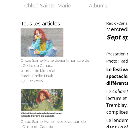
Chloé Sainte-Marie
Albums
Tous les articles
Radio-Canad
Mercredi
Sept sp
Prestation 
Chloé Sainte-Marie devient membre de
Photo : Ra
l'Ordre du Canada
Le festiv
Journal de Montréal
spectacle
Sarah-Émilie Nault
2 juillet 2026
différent
Le
Cabaret
lecture e
Tremblay,
complices
Le lendem
Chloé Sainte-Marie investie au sein de
dans
La bi
l’Ordre du Canada