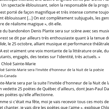
 Un spectacle éblouissant, selon la responsable de la progr
 est porté de façon magnifique et très intense comme toujou
t éblouissant […] On est complètement subjugués, les gen
e de réalisme magique », dit-elle.
se du bandonéon Denis Plante sera sur scène avec ses music
orest se dit par ailleurs très enthousiaste quant à la tenue
lide
, le 25 octobre, alliant musique et performance théâtrale
A est vraiment une voix montante de la littérature orale, d
tants, engagés, des textes sur l'identité, très actuels. »
hloé Sainte-Marie sera l'invitée d'honneur de la Nuit de la poésie
dio-Canada
te-Marie sera par la suite l'invitée d'honneur de la Nuit de 
n vedette 25 poètes de Québec d'ailleurs, dont Jean-Paul Da
es poètes qu'elle affectionne.
mme si c'était ma fête, moi je vais recevoir tous ces mots de
t chanter, je vais dire les poètes que j'aime », explique Chl