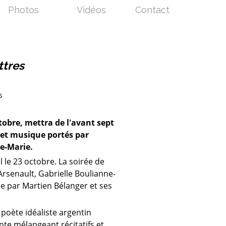
Photos
Vidéos
Contact
ttres
s
ctobre, mettra de l'avant sept
 et musique portés par
te-Marie.
al le 23 octobre. La soirée de
rsenault, Gabrielle Boulianne-
e par Martien Bélanger et ses
poète idéaliste argentin
nte mélangeant récitatifs et