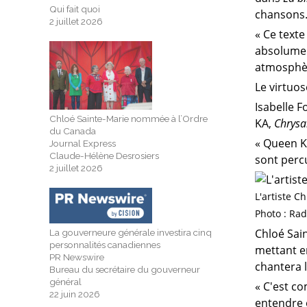
Qui fait quoi
chansons.
2 juillet 2026
« Ce texte
absolumen
atmosphèr
Le virtuo
Isabelle F
Chloé Sainte-Marie nommée à l’Ordre
KA,
Chrysa
du Canada
« Queen K
Journal Express
Claude-Hélène Desrosiers
sont percu
2 juillet 2026
L'artiste C
Photo : Ra
Chloé Sain
La gouverneure générale investira cinq
personnalités canadiennes
mettant e
PR Newswire
chantera l
Bureau du secrétaire du gouverneur
général
« C'est co
22 juin 2026
entendre e