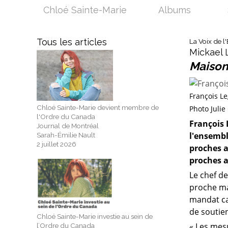
Chloé Sainte-Marie
Albums
Tous les articles
La Voix de l'
Mickael 
Maison
François Le
Chloé Sainte-Marie devient membre de
Photo Julie
l'Ordre du Canada
François 
Journal de Montréal
l'ensembl
Sarah-Émilie Nault
2 juillet 2026
proches a
proches a
Le chef d
proche ma
mandat caq
de soutie
Chloé Sainte-Marie investie au sein de
« Les mes
l’Ordre du Canada