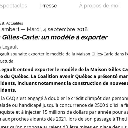
Spectacles
Presse
À propos de moi
Est, Actualités
Lambert — Mardi, 4 septembre 2018
 Gilles-Carle: un modèle à exporter
gault souhaite exporter le modèle de la Maison Gilles-Carle dans l
 Catudal
Legault entend exporter le modèle de la Maison Gilles-C
e du Québec. La Coalition avenir Québec a présenté mar
idants, incluant notamment la construction de nouveau
idants.
e la CAQ s'est engagé à doubler le crédit d'impôt des perso
lade ou handicapé jusqu'à concurrence de 2500 $ d'ici la f
uiste et à injecter 15 millions de dollars par année pour 
n aux proches aidants dès 2021, lors de son passage à Thet
ures qu'on propose auraient dû être mises en place depuis l