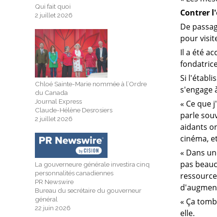
Qui fait quoi
Contrer l
2 juillet 2026
De passage
pour visit
Il a été a
fondatric
Si l'établ
Chloé Sainte-Marie nommée à l’Ordre
s'engage 
du Canada
Journal Express
« Ce que j
Claude-Hélène Desrosiers
parle sou
2 juillet 2026
aidants on
cinéma, et
« Dans un
pas beauco
La gouverneure générale investira cinq
personnalités canadiennes
ressource
PR Newswire
d'augmente
Bureau du secrétaire du gouverneur
général
« Ça tomb
22 juin 2026
elle.