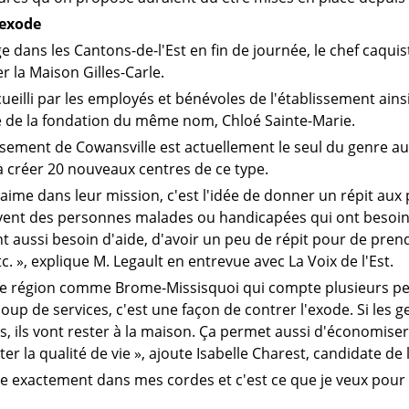
'exode
 dans les Cantons-de-l'Est en fin de journée, le chef caquis
er la Maison Gilles-Carle.
ccueilli par les employés et bénévoles de l'établissement ains
e de la fondation du même nom, Chloé Sainte-Marie.
issement de Cowansville est actuellement le seul du genre a
à créer 20 nouveaux centres de ce type.
'aime dans leur mission, c'est l'idée de donner un répit aux
vent des personnes malades ou handicapées qui ont besoin 
t aussi besoin d'aide, d'avoir un peu de répit pour de prend
c. », explique M. Legault en entrevue avec La Voix de l'Est.
e région comme Brome-Missisquoi qui compte plusieurs petit
up de services, c'est une façon de contrer l'exode. Si les g
s, ils vont rester à la maison. Ça permet aussi d'économis
r la qualité de vie », ajoute Isabelle Charest, candidate de 
e exactement dans mes cordes et c'est ce que je veux pour 