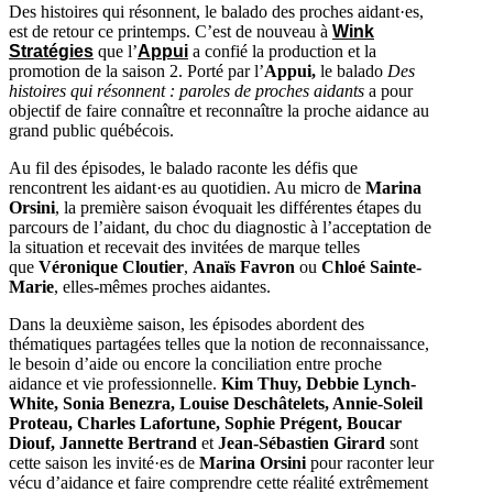
Des histoires qui résonnent, le balado des proches aidant·es,
est de retour ce printemps. C’est de nouveau à
Wink
Stratégies
que l’
Appui
a confié la production et la
promotion de la saison 2. Porté par l’
Appui,
le balado
Des
histoires qui résonnent : paroles de proches aidants
a pour
objectif de faire connaître et reconnaître la proche aidance au
grand public québécois.
Au fil des épisodes, le balado raconte les défis que
rencontrent les aidant·es au quotidien. Au micro de
Marina
Orsini
, la première saison évoquait les différentes étapes du
parcours de l’aidant, du choc du diagnostic à l’acceptation de
la situation et recevait des invitées de marque telles
que
Véronique Cloutier
,
Anaïs Favron
ou
Chloé Sainte-
Marie
, elles-mêmes proches aidantes.
Dans la deuxième saison, les épisodes abordent des
thématiques partagées telles que la notion de reconnaissance,
le besoin d’aide ou encore la conciliation entre proche
aidance et vie professionnelle.
Kim Thuy, Debbie Lynch-
White, Sonia Benezra, Louise Deschâtelets, Annie-Soleil
Proteau, Charles Lafortune, Sophie Prégent, Boucar
Diouf, Jannette Bertrand
et
Jean-Sébastien Girard
sont
cette saison les invité·es de
Marina Orsini
pour raconter leur
vécu d’aidance et faire comprendre cette réalité extrêmement